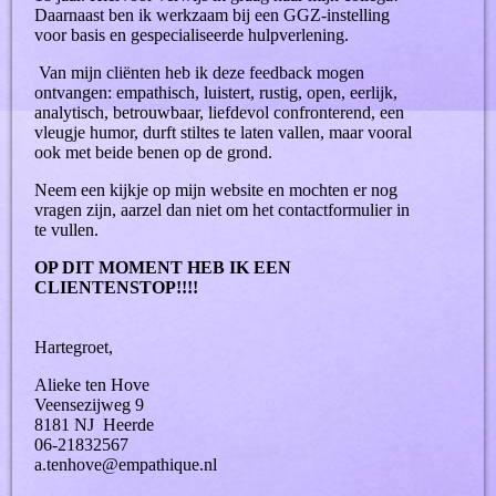
Daarnaast ben ik werkzaam bij een GGZ-instelling
voor basis en gespecialiseerde hulpverlening.
Van mijn cliënten heb ik deze feedback mogen
ontvangen: empathisch, luistert, rustig, open, eerlijk,
analytisch, betrouwbaar, liefdevol confronterend, een
vleugje humor, durft stiltes te laten vallen, maar vooral
ook met beide benen op de grond.
Neem een kijkje op mijn website en mochten er nog
vragen zijn, aarzel dan niet om het contactformulier in
te vullen.
OP DIT MOMENT HEB IK EEN
CLIENTENSTOP!!!!
Hartegroet,
Alieke ten Hove
Veensezijweg 9
8181 NJ Heerde
06-21832567
a.tenhove@empathique.nl