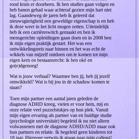
rood kruis er doorheen. Ik ben studies gaan volgen en
heb banen gehad waar achteraf gezien mijn hart niet
lag. Gaandeweg de jaren heb ik geleerd dat
nieuwsgierigheid een geweldige eigenschap is en heb
ik deze weer in het licht mogen zetten. Uiteindelijk
heb ik een carrièreswitch gemaakt en ben ik
mensgerichte opleidingen gaan doen en in 2008 ben
ik mijn eigen praktijk gestart. Het was een
ontwikkelingsreis naar binnen en het was echt de
wikkels van mijzelf ontdoen om te komen tot mijn
eigen kern en bestaansrecht: ik ben oké en
go(e)dgenoeg!
Wat is jouw verhaal? Waarmee ben jij, heb jij jezelf
omwikkeld? Wat is bij jou in de schaduw komen te
staan?
Toen mijn partner een aantal jaren geleden de
diagnose ADHD kreeg, vielen er voor hem, mij en
onze relatie veel puzzelstukjes op hun plek. Vanuit
mijn eigen ervaring als partner van en huidige studie
(psychologie universitair) begeleid ik nu niet alleen
volwassenen met de diagnose ADHD/ADD maar ook
hun partners en relatie. Ik begeleid geen kinderen tot
18 jaar. Hiervoor verwijs ik graag naar mijn collega!